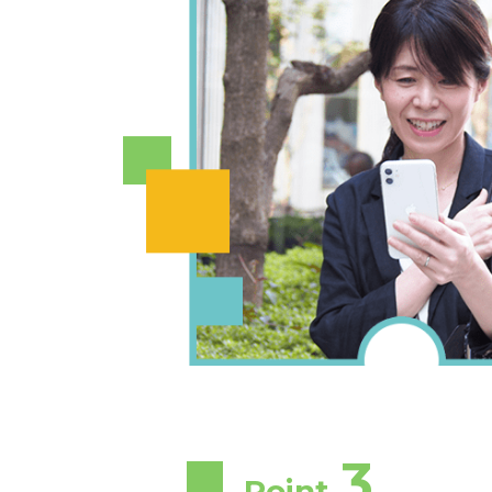
3
Point